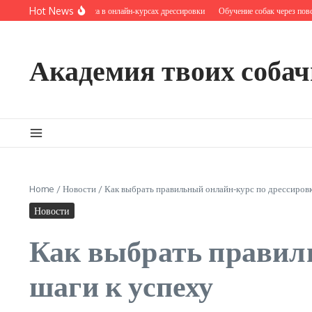
Перейти к содержанию
Hot News
Критерии прогресса в онлайн‑курсах дрессировки
Обучение собак через повседн
Академия твоих собач
Home
/
Новости
/
Как выбрать правильный онлайн-курс по дрессировк
Новости
Как выбрать правиль
шаги к успеху