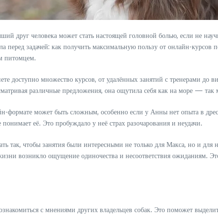
ший друг человека может стать настоящей головной болью, если не науч
а перед задачей: как получить максимальную пользу от онлайн-курсов п
им питомцем.
те доступно множество курсов, от удалённых занятий с тренерами до ви
атривая различные предложения, она ощутила себя как на море — так м
н-формате может быть сложным, особенно если у Анны нет опыта в дресс
е понимает её. Это пробуждало у неё страх разочарования и неудачи.
ть так, чтобы занятия были интересными не только для Макса, но и для 
её жизни возникло ощущение одиночества и несоответствия ожиданиям. Эт
 ознакомиться с мнениями других владельцев собак. Это поможет выделит