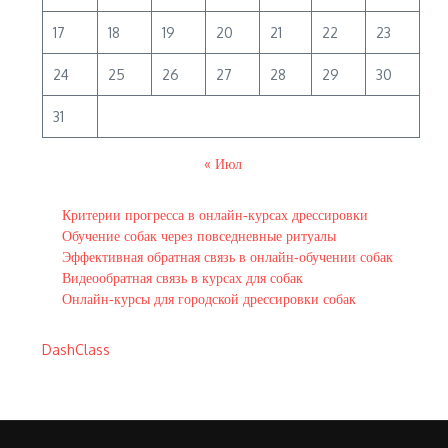
17
18
19
20
21
22
23
24
25
26
27
28
29
30
31
« Июл
Критерии прогресса в онлайн‑курсах дрессировки
Обучение собак через повседневные ритуалы
Эффективная обратная связь в онлайн‑обучении собак
Видеообратная связь в курсах для собак
Онлайн‑курсы для городской дрессировки собак
DashClass