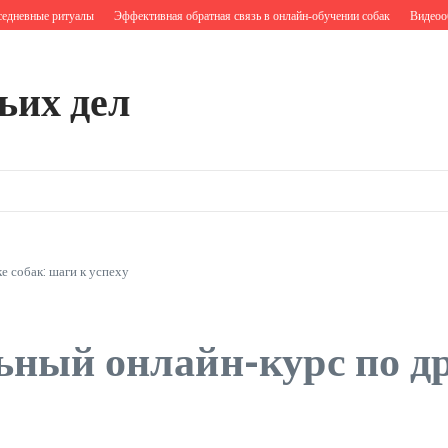
евные ритуалы
Эффективная обратная связь в онлайн‑обучении собак
Видеообратн
ьих дел
е собак: шаги к успеху
ный онлайн-курс по др