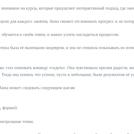
ь внимание на курсы, которые предлагают интерактивный подход, где за
цели для каждого занятия, Анна сможет отслеживать прогресс и не потеря
 обучается в своём темпе, и важно успеть насладиться процессом.
ртина была её маленьким шедевром, и она не спешила показывать их все
с стал понимать команду «сидеть». Она чувствовала прилив радости, ког
 Тогда она поняла, что успехи, пусть и небольшие, были результатом её 
 Анна может следовать следующим шагам:
, формат).
контрольные точки.