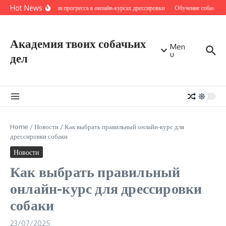
Перейти к содержанию
Hot News
Критерии прогресса в онлайн‑курсах дрессировки
Обучение собак чере
Академия твоих собачьих
Men
u
дел
Home
/
Новости
/
Как выбрать правильный онлайн-курс для
дрессировки собаки
Новости
Как выбрать правильный
онлайн-курс для дрессировки
собаки
23/07/2025