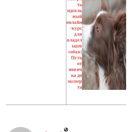
ть
идеаль
ный
онлайн
-курс
для
владел
ьцев
собак:
Путь
от
нович
ка до
экспер
та