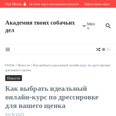
Перейти к содержанию
Hot News
Обучение собак через повседневные ритуалы
Эффективная обратная св
Академия твоих собачьих
Men
u
дел
Home
/
Новости
/
Как выбрать идеальный онлайн-курс по дрессировке
для вашего щенка
Новости
Как выбрать идеальный
онлайн-курс по дрессировке
для вашего щенка
05/11/2025