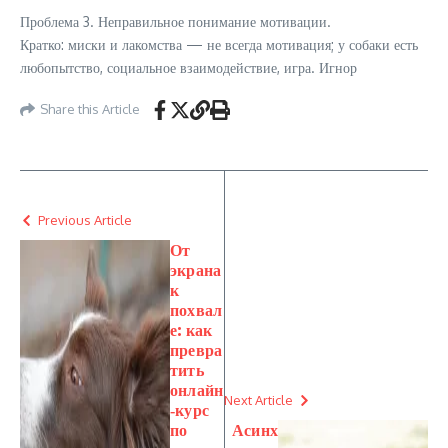
Проблема 3. Неправильное понимание мотивации.
Кратко: миски и лакомства — не всегда мотивация; у собаки есть
любопытство, социальное взаимодействие, игра. Игнор
Share this Article
Previous Article
От
экрана
к
похвал
е: как
превра
тить
онлайн
Next Article
‑курс
по
Асинх