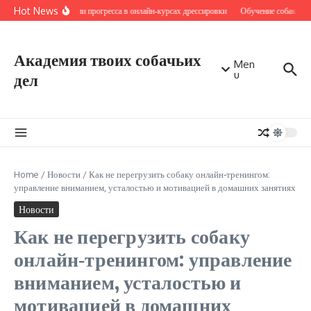
Перейти к содержанию
Hot News
Критерии прогресса в онлайн‑курсах дрессировки
Обучение собак чере
Академия твоих собачьих
Men
u
дел
Home
/
Новости
/
Как не перегрузить собаку онлайн‑тренингом:
управление вниманием, усталостью и мотивацией в домашних занятиях
Новости
Как не перегрузить собаку
онлайн‑тренингом: управление
вниманием, усталостью и
мотивацией в домашних