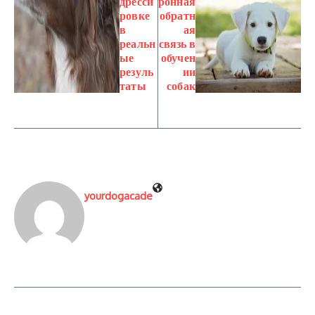
дресси
ронная
ровке
обратн
в
ая
реальн
связь в
ые
обучен
резуль
ии
таты
собак
yourdogacade