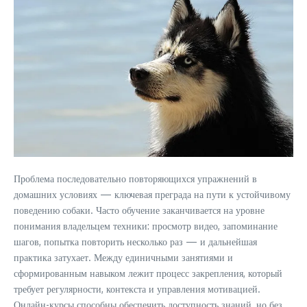
Проблема последовательно повторяющихся упражнений в
домашних условиях — ключевая преграда на пути к устойчивому
поведению собаки. Часто обучение заканчивается на уровне
понимания владельцем техники: просмотр видео, запоминание
шагов, попытка повторить несколько раз — и дальнейшая
практика затухает. Между единичными занятиями и
сформированным навыком лежит процесс закрепления, который
требует регулярности, контекста и управления мотивацией.
Онлайн-курсы способны обеспечить доступность знаний, но без