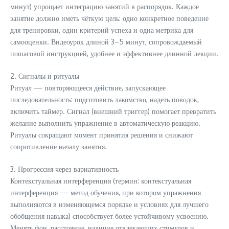
минут) упрощает интеграцию занятий в распорядок. Каждое
занятие должно иметь чёткую цель: одно конкретное поведение
для тренировки, один критерий успеха и одна метрика для
самооценки. Видеоурок длиной 3–5 минут, сопровождаемый
пошаговой инструкцией, удобнее и эффективнее длинной лекции.
2. Сигналы и ритуалы
Ритуал — повторяющееся действие, запускающее
последовательность: подготовить лакомство, надеть поводок,
включить таймер. Сигнал (внешний триггер) помогает превратить
желание выполнить упражнение в автоматическую реакцию.
Ритуалы сокращают момент принятия решения и снижают
сопротивление началу занятия.
3. Прогрессия через вариативность
Контекстуальная интерференция (термин: контекстуальная
интерференция — метод обучения, при котором упражнения
выполняются в изменяющемся порядке и условиях для лучшего
обобщения навыка) способствует более устойчивому усвоению.
Менять фон, расстояние, наличие отвлекающих стимулов и