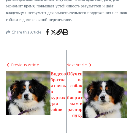
экономит время, повышает устойчивость результатов и даёт
владельцу инструмент для самостоятельного поддержания навыков
собаки в долгосрочной перспективе.
Share this Article
Previous Article
Next Article
Видеоо
Обучен
братна
ие
я связь
собак
в
по
курсах
биорит
для
мам и
собак
распор
ядку