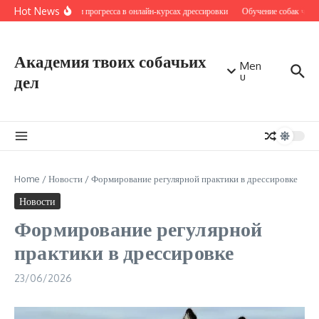
Перейти к содержанию
Hot News
Критерии прогресса в онлайн‑курсах дрессировки
Обучение собак через
Академия твоих собачьих
Men
u
дел
Home
/
Новости
/
Формирование регулярной практики в дрессировке
Новости
Формирование регулярной
практики в дрессировке
23/06/2026