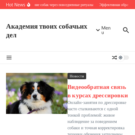
Перейти к содержанию
Hot News
Обучение собак через повседневные ритуалы
Эффективная обратная 
Академия твоих собачьих
Men
u
дел
Новости
Видеообратная связь
в курсах дрессировки
Онлайн-занятия по дрессировке
часто сталкиваются с одной
тонкой проблемой: живое
наблюдение за поведением
собаки и точная корректировка
техники обучения затруднены